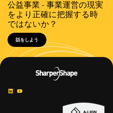
公益事業 - 事業運営の現実
をより正確に把握する時
ではないか？
話をしよう
フ
ッ
タ
LinkedIn
ユーチューブ
ー