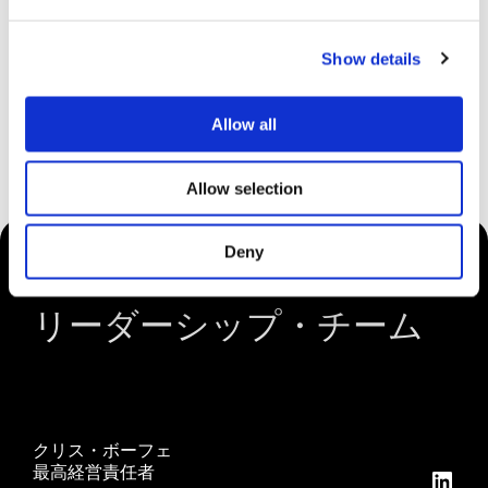
会員団体
Show details
Sharper Shapeは、私たちの使命である電気事業
者の地域社会と事業利益の育成に合致する協会
の活動を心から信じ、積極的に支援していま
Allow all
す。私たちのコミットメントは言葉だけではあ
りません。私たちは現場で、電力業界の未来に
実際的かつ積極的な影響を与えているのです。
Allow selection
Deny
リーダーシップ・チーム
クリス・ボーフェ
最高経営責任者
Linke